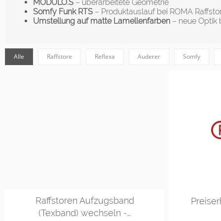
MODULO.S
– überarbeitete Geometrie
Somfy Funk RTS
– Produktauslauf bei ROMA Raffsto
Umstellung auf matte Lamellenfarben
– neue Optik
Alle
Raffstore
Reflexa
Auderer
Somfy
Raffstoren Aufzugsband
Preise
(Texband) wechseln -…