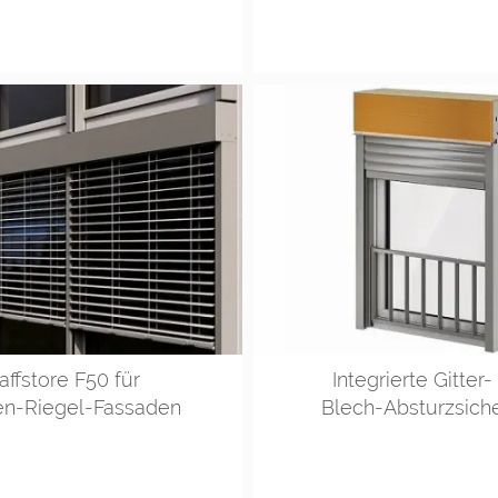
affstore F50 für
Integrierte Gitter
en-Riegel-Fassaden
Blech-Absturzsich