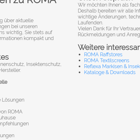
Wir möchten Ihnen als fac
Deshalb bereiten wir alle I
wichtige Änderungen, tec
g über aktuelle
Laufenden.
ngen bei unseren
Vielen Dank für Ihr Vertraue
ns wichtig, Sie stets auf
Rückmeldungen und Anreg
formationen kompakt und
Weitere interessa
ROMA Raffstores
tes
ROMA Textilscreens
nnenschutz, Insektenschutz,
Reflexa Markisen & Inse
rsteller.
Kataloge & Downloads
lle
e Lösungen
 von ROMA
 Zuhause
Empfehlungen
rungen