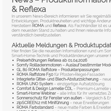
& Reflexa
In unserem News‑Bereich informieren wir Sie regelmäßi
Entwicklungen, Produktneuheiten und wichtige Änderu
Herstellern
ROMA
und
Reflexa
. Als Fachhändler ist es u
dem neuesten Stand zu halten und Ihnen relevante In
verständlich bereitzustellen.
Aktuelle Meldungen & Produktupda
Hier finden Sie die neuesten Informationen rund um So
Smart‑Home‑Technik und Produktänderungen unserer He
Preiserhöhungen Reflexa ab 01.04.2026
Somfy Rollladenmotoren – Auslauf bestimmter Mode
GL 80 ROMA Raffstore – Produktanpassungen
ROMA Raffstore F50
für Pfosten‑Riegel‑Fassaden
Integrierte Gitter‑ und Blech‑Absturzsicherung
– neu
ROMA UNO System
– einzigartige Aufsatzlösung
Comfort & Design Lamelle CDL
– Premium‑Lamelle
Smart‑Home Webinar
– alle Infos für Ihr vernetztes
Sonnenschutz für Fenster von außen
– Vergleich & 
zipSCREEN.2 mit Miniführung
– neue Erweiterungen
ROMA Farbstandard
– neue matte Farben & Erweite