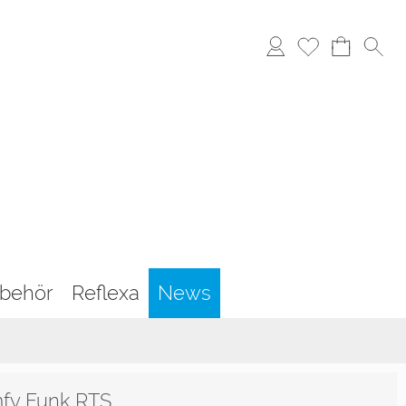
behör
Reflexa
News
mfy Funk RTS