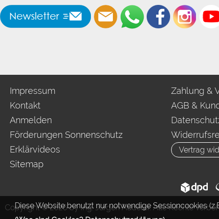
Impressum
Zahlung & 
Kontakt
AGB & Kund
Anmelden
Datenschut
Förderungen Sonnenschutz
Widerrufsr
Erklärvideos
Vertrag wid
Sitemap
Diese Website benutzt nur notwendige Sessioncookies (z.B
Copyright © 2026 by Ing. Jürgen Auderer. Alle Rechte vorbeh