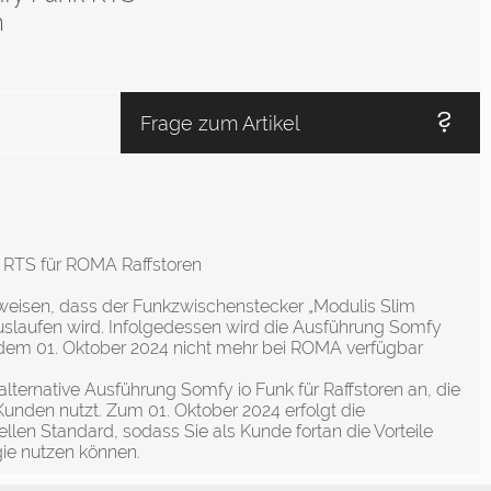
n
Frage zum Artikel
 RTS für ROMA Raffstoren
weisen, dass der Funkzwischenstecker „Modulis Slim
slaufen wird. Infolgedessen wird die Ausführung Somfy
 dem 01. Oktober 2024 nicht mehr bei ROMA verfügbar
 alternative Ausführung Somfy io Funk für Raffstoren an, die
 Kunden nutzt. Zum 01. Oktober 2024 erfolgt die
llen Standard, sodass Sie als Kunde fortan die Vorteile
ie nutzen können.