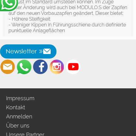
August im Standard umstellen können. Im Zuge
dieser Änderung wird auch bei MODULO.S der Zapfen
auf den neuen Vorbauzapfen geändert. Dieser bietet:
- Höhere Steifigkeit
- Weniger Kippen in Führungsschiene durch definierte
punktuelle Anlageflächen
Impressum
Kontakt
Anmelden
Über uns
Unsere Partner