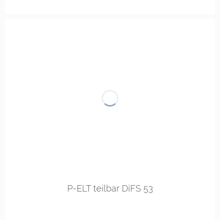
links
rechts
P-ELT teilbar DiFS 53