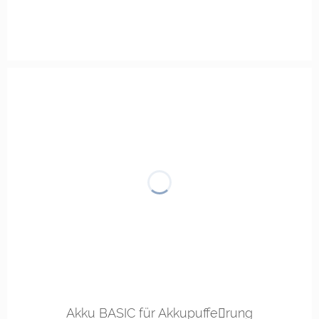
Akku BASIC für Akkupuffe￾rung