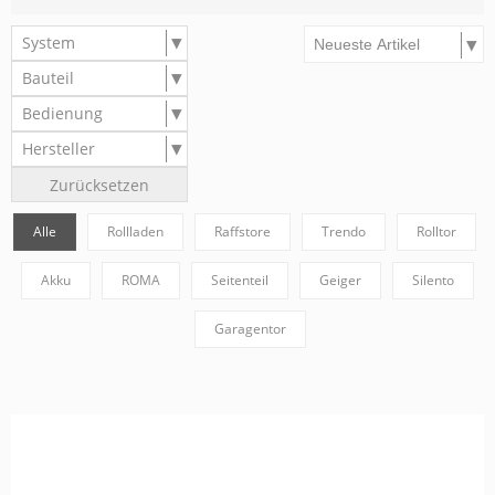
System
Bauteil
Bedienung
Hersteller
Zurücksetzen
Alle
Rollladen
Raffstore
Trendo
Rolltor
Akku
ROMA
Seitenteil
Geiger
Silento
Garagentor