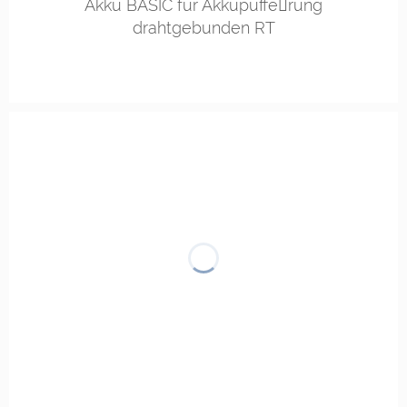
Akku BASIC für Akkupuffe￾rung
drahtgebunden RT