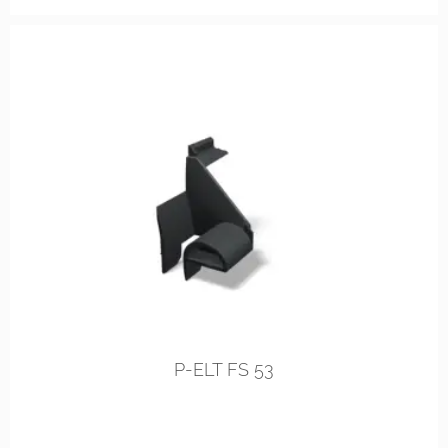
links
rechts
P-ELT FS 53