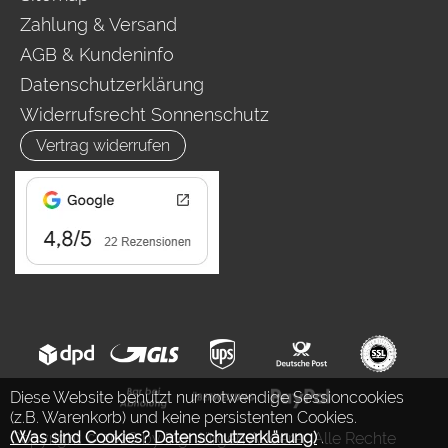
Zahlung & Versand
AGB & Kundeninfo
Datenschutzerklärung
Widerrufsrecht Sonnenschutz
Vertrag widerrufen
Diese Website benutzt nur notwendige Sessioncookies
(z.B. Warenkorb) und keine persistenten Cookies.
(Was sind Cookies? Datenschutzerklärung)
.
Copyright © 2026 by Ing. Jürgen Auderer. Alle Rechte