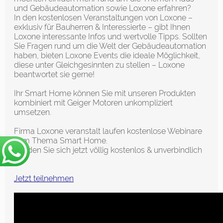
und Gebäudeautomation sowie Loxone erfahren?
In den kostenlosen Veranstaltungen von Loxone –
exklusiv für Bauherren & Interessierte – gibt Ihnen
Loxone interessante Infos und wertvolle Tipps. Sollten
Sie Fragen rund um die Welt der Gebäudeautomation
haben, bieten Loxone Events die ideale Möglichkeit,
diese unter Gleichgesinnten zu stellen – Loxone
beantwortet sie gerne!
Ihr Smart Home können Sie mit unseren Produkten
kombiniert mit Geiger Motoren unkompliziert
umsetzen.
Firma Loxone veranstalt laufen kostenlose Webinare
zum Thema Smart Home.
Melden Sie sich jetzt völlig kostenlos & unverbindlich
an!
Jetzt teilnehmen