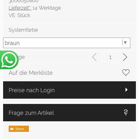
3006050800
Lieferzeit*:
14 Werktage
VE:
Stück
Systemfarbe
Menge:
Auf die Merkliste
Preise nach Login
Frage zum Artikel