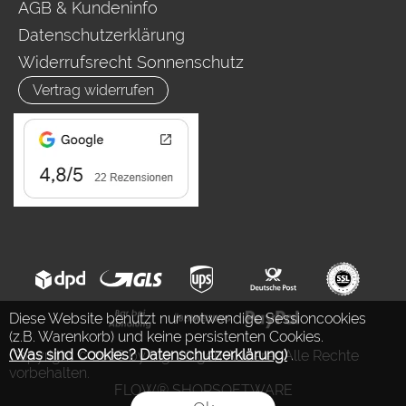
AGB & Kundeninfo
Datenschutzerklärung
Widerrufsrecht Sonnenschutz
Vertrag widerrufen
Diese Website benutzt nur notwendige Sessioncookies
(z.B. Warenkorb) und keine persistenten Cookies.
(Was sind Cookies? Datenschutzerklärung)
.
Copyright © 2026 by Ing. Jürgen Auderer. Alle Rechte
vorbehalten.
FLOW® SHOPSOFTWARE