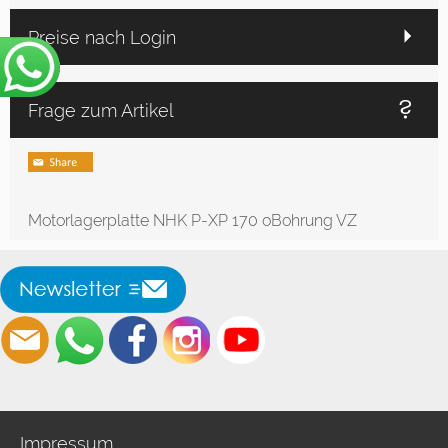
Preise nach Login
Frage zum Artikel
Motorlagerplatte NHK P-XP 170 oBohrung VZ
Impressum