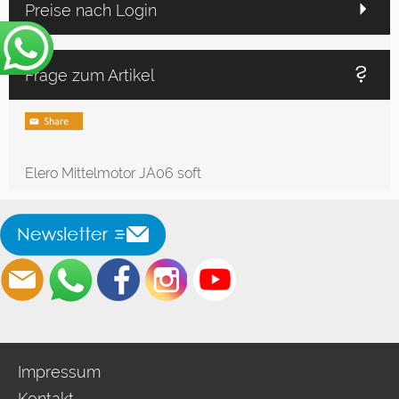
Preise nach Login
Frage zum Artikel
Elero Mittelmotor JA06 soft
Impressum
Kontakt