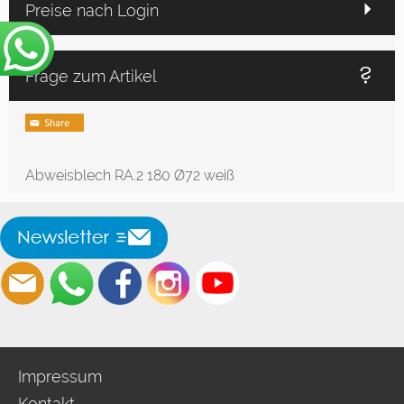
Preise nach Login
Frage zum Artikel
Abweisblech RA.2 180 Ø72 weiß
Impressum
Kontakt