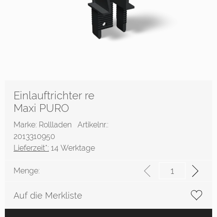
Einlauftrichter re
Maxi PURO
Marke: Rollladen
Artikelnr.:
2013310950
Lieferzeit*:
14 Werktage
Menge:
Auf die Merkliste