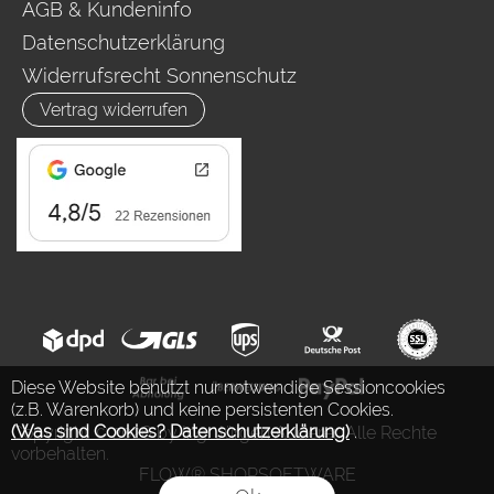
AGB & Kundeninfo
Datenschutzerklärung
Widerrufsrecht Sonnenschutz
Vertrag widerrufen
Diese Website benutzt nur notwendige Sessioncookies
(z.B. Warenkorb) und keine persistenten Cookies.
(Was sind Cookies? Datenschutzerklärung)
.
Copyright © 2026 by Ing. Jürgen Auderer. Alle Rechte
vorbehalten.
FLOW® SHOPSOFTWARE