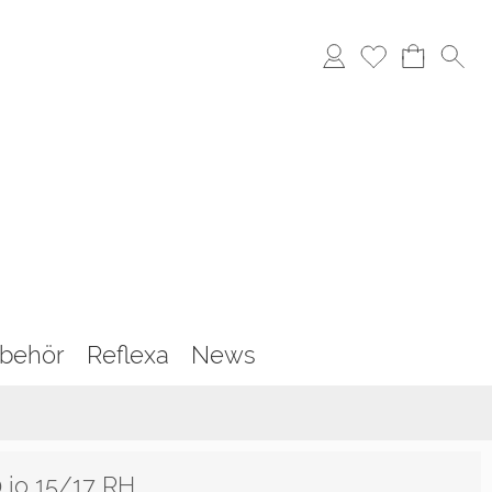
behör
Reflexa
News
 io 15/17 RH