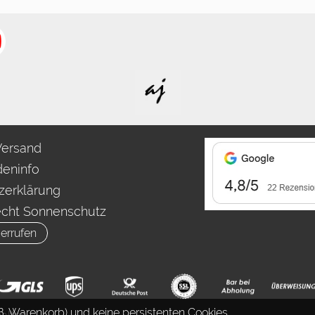
Versand
eninfo
zerklärung
echt Sonnenschutz
errufen
. Warenkorb) und keine persistenten Cookies.