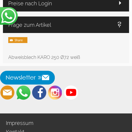
Preise nach Login
Frage zum Artikel
Abweisblech KARO 250 Ø72 weiß
Impressum
Kontakt