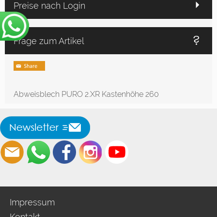
Preise nach Login
Frage zum Artikel
Abweisblech PURO 2.XR Kastenhöhe 260
Impressum
Kontakt