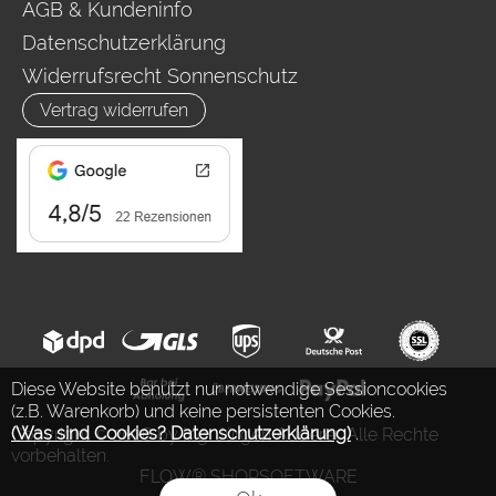
AGB & Kundeninfo
Datenschutzerklärung
Widerrufsrecht Sonnenschutz
Vertrag widerrufen
Diese Website benutzt nur notwendige Sessioncookies
(z.B. Warenkorb) und keine persistenten Cookies.
(Was sind Cookies? Datenschutzerklärung)
.
Copyright © 2026 by Ing. Jürgen Auderer. Alle Rechte
vorbehalten.
FLOW® SHOPSOFTWARE