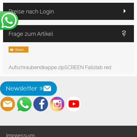
Preise nach Login
Frage zum Artikel
Aufschraubendkappe zipSCREEN Fallstab red
Impressum