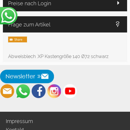
Preise nach Login
Frage zum Artikel
Abweisblech .XP Kastengröße 140 Ø72 schwarz
Impressum
Kontakt