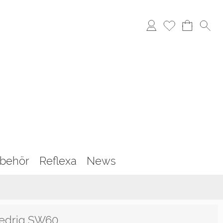
behör
Reflexa
News
liedrig SW60