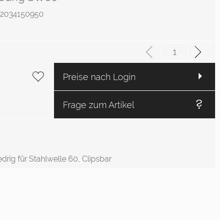
.: 2034150950
Preise nach Login
Frage zum Artikel
edrig für Stahlwelle 60, Clipsbar