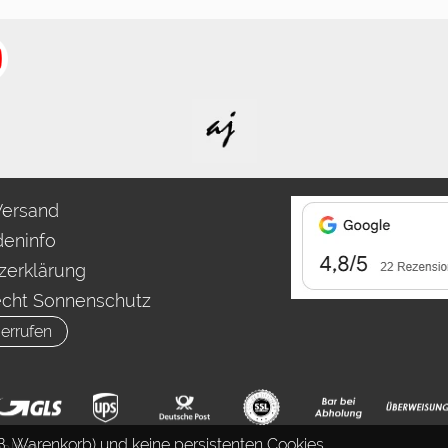
Versand
eninfo
zerklärung
echt Sonnenschutz
errufen
. Warenkorb) und keine persistenten Cookies.