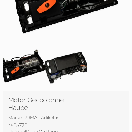
Motor Gecco ohne
Haube
Marke: ROMA
Artikelnr.:
4505770
Lieferzeit*:
14 Werktage