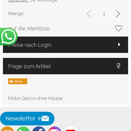
Menge:
Auf die Merkliste
Preise nach Login
Frage zum Artikel
Motor Gecco ohne Haube