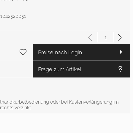
.: 1042520051
Preise nach Login
Frage zum Artikel
othandkurbelbedienung oder bei Kastenverlängerung im
echts verzinkt