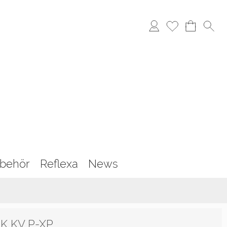
behör
Reflexa
News
HK KV P-XP