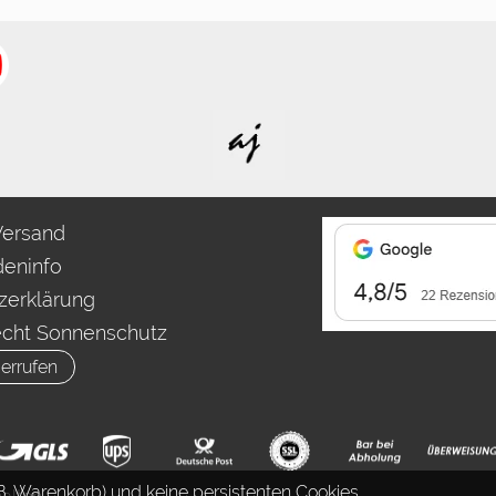
Versand
eninfo
zerklärung
echt Sonnenschutz
errufen
. Warenkorb) und keine persistenten Cookies.