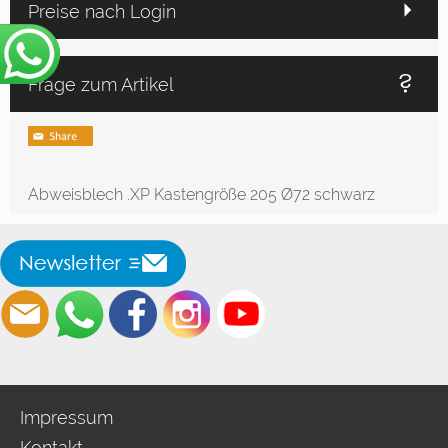
Preise nach Login
Frage zum Artikel
Abweisblech .XP Kastengröße 205 Ø72 schwarz
Impressum
Kontakt