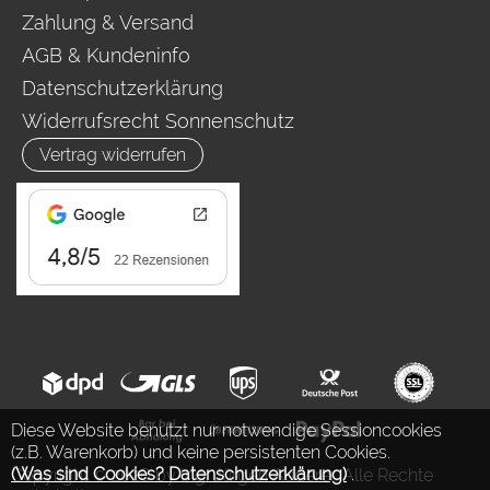
Zahlung & Versand
AGB & Kundeninfo
Datenschutzerklärung
Widerrufsrecht Sonnenschutz
Vertrag widerrufen
Diese Website benutzt nur notwendige Sessioncookies
(z.B. Warenkorb) und keine persistenten Cookies.
(Was sind Cookies? Datenschutzerklärung)
.
Copyright © 2026 by Ing. Jürgen Auderer. Alle Rechte