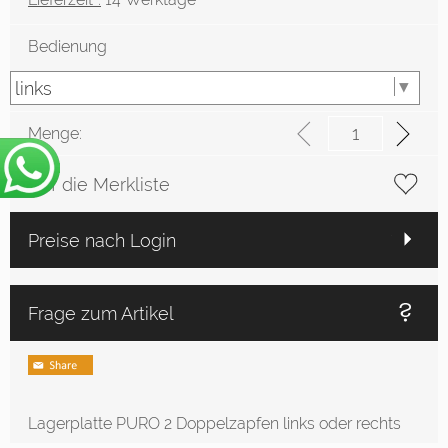
Bedienung
Menge:
Auf die Merkliste
Preise nach Login
Frage zum Artikel
Lagerplatte PURO 2 Doppelzapfen links oder rechts