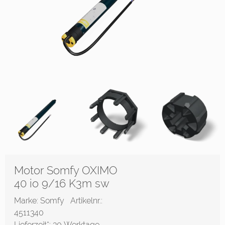
Motor Somfy OXIMO
40 io 9/16 K3m sw
Marke: Somfy
Artikelnr.:
4511340
Lieferzeit*:
30 Werktage