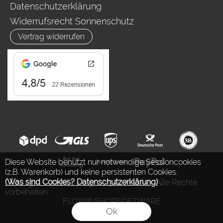
Datenschutzerklärung
Widerrufsrecht Sonnenschutz
Vertrag widerrufen
Diese Website benutzt nur notwendige Sessioncookies
(z.B. Warenkorb) und keine persistenten Cookies.
(Was sind Cookies? Datenschutzerklärung)
.
Copyright © 2026 by Ing. Jürgen Auderer. Alle Rechte
vorbehalten.
FLOW® SHOPSOFTWARE
Ok