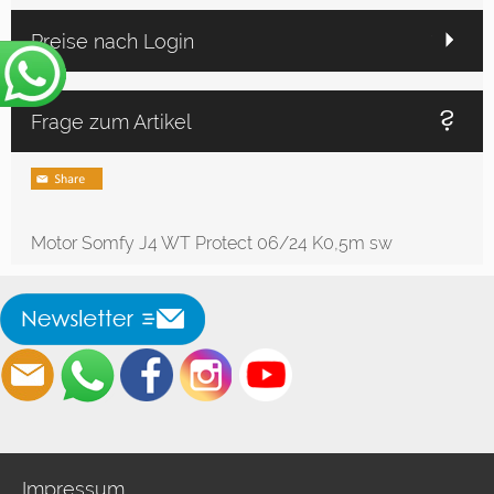
Preise nach Login
Frage zum Artikel
Motor Somfy J4 WT Protect 06/24 K0,5m sw
Impressum