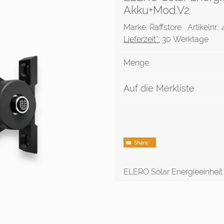
Akku+Mod.V2
Marke: Raffstore
Artikelnr.
Lieferzeit*:
30 Werktage
Menge:
Auf die Merkliste
ELERO Solar Energieeinheit