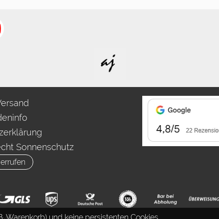
Versand
eninfo
zerklärung
echt Sonnenschutz
errufen
. Warenkorb) und keine persistenten Cookies.