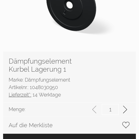
Dämpfungselement
Kurbel Lagerung 1
Marke: Dämpfungselement
Artikelnr.: 1048030950
Lieferzeit*:
14 Werktage
Menge:
Auf die Merkliste