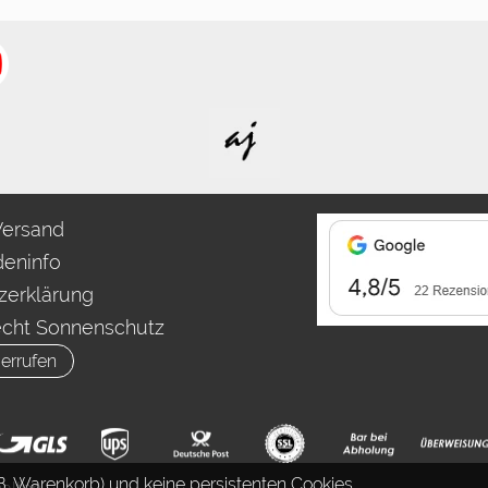
Versand
eninfo
zerklärung
echt Sonnenschutz
errufen
. Warenkorb) und keine persistenten Cookies.