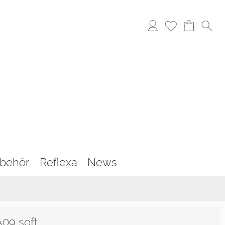
behör
Reflexa
News
A09 soft