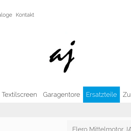
aloge
Kontakt
Textilscreen
Garagentore
Ersatzteile
Zu
Elero Mittelmotor J