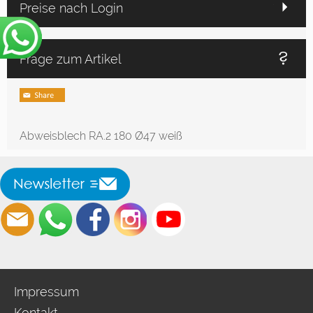
Preise nach Login
Frage zum Artikel
Abweisblech RA.2 180 Ø47 weiß
Impressum
Kontakt