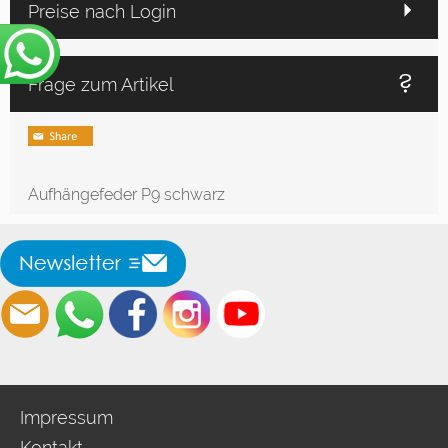
Preise nach Login
Frage zum Artikel
Aufhängefeder P9 schwarz
Impressum
Kontakt