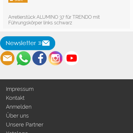
Arretierstück ALUMINO 37 für TRENDO mit
Führungskörper links schwarz
Impressum
Kontakt
Anmelden
Über uns
Unsere Partner