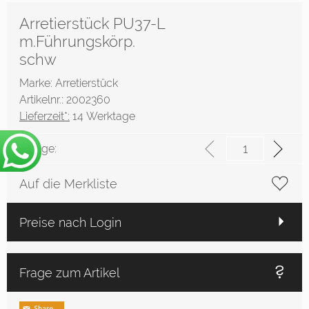
Arretierstück PU37-L
m.Führungskörp.
schw
Marke: Arretierstück
Artikelnr.: 2002360
Lieferzeit*:
14 Werktage
Menge:
Auf die Merkliste
Preise nach Login
Frage zum Artikel