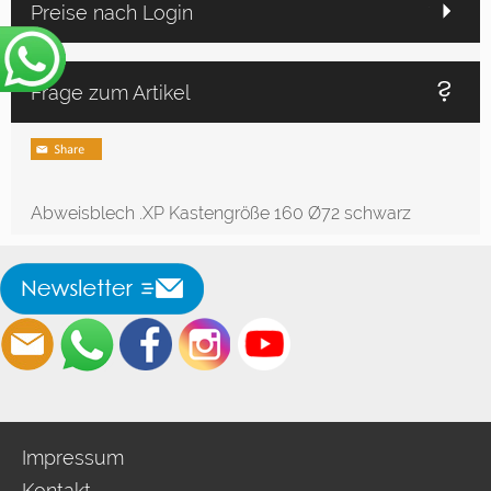
Preise nach Login
Frage zum Artikel
Abweisblech .XP Kastengröße 160 Ø72 schwarz
Impressum
Kontakt