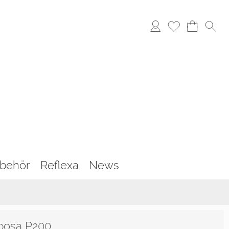
behör
Reflexa
News
posa P200