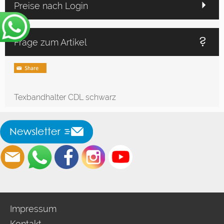
Preise nach Login
Frage zum Artikel
Texbandhalter CDL schwarz
Impressum
Kontakt