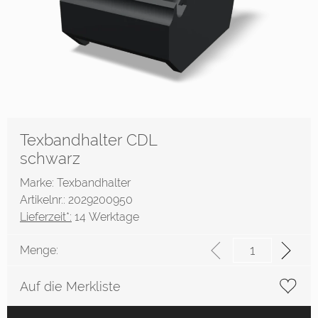
Texbandhalter CDL
schwarz
Marke: Texbandhalter
Artikelnr.: 2029200950
Lieferzeit*:
14 Werktage
Menge:
Auf die Merkliste