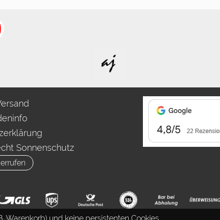
Versand
eninfo
zerklärung
echt Sonnenschutz
errufen
. Warenkorb) und keine persistenten Cookies.