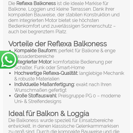
Die
Reflexa Balkoness
ist die ideale Markise für
Balkone, Loggien und kleine Terrassen. Dank ihrer
kompakten Bauweise, der stabilen Konstruktion und
dem integrierten Motor bietet sie höchsten
Bedienkomfort und zuverlässigen Sonnenschutz –
auch bei begrenztem Platz.
Vorteile der Reflexa Balkoness
Kompakte Bauform:
perfekt für Balkone & enge
Fassadenbereiche
Integrierter Motor:
komfortable Bedienung per
Schalter, Funk oder Smart‑Home
Hochwertige Reflexa‑Qualität:
langlebige Mechanik
& robuste Materialien
Individuelle Maßanfertigung:
exakt nach Ihren
Wunschmaßen gefertigt
Große Stoffauswahl:
Preisgruppe PG 0 – moderne
Uni‑ & Streifendesigns
Ideal für Balkon & Loggia
Die Balkoness wurde speziell für Einsatzbereiche
entwickelt, in denen klassische Gelenkarmmarkisen
zu groß sind. Durch die kompakte Bauweise und die