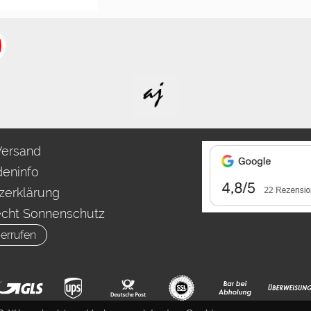
Versand
eninfo
zerklärung
echt Sonnenschutz
errufen