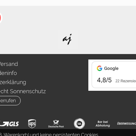
Versand
eninfo
zerklärung
echt Sonnenschutz
errufen
. Warenkorb) und keine persistenten Cookies.