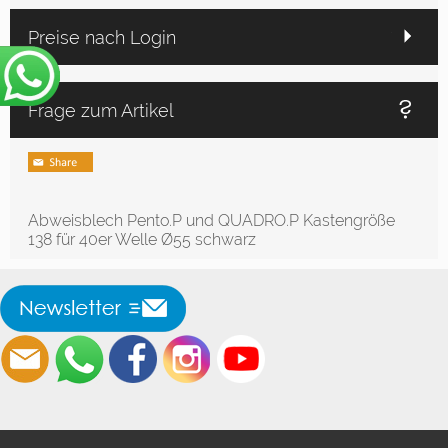
Preise nach Login
Frage zum Artikel
Abweisblech Pento.P und QUADRO.P Kastengröße
138 für 40er Welle Ø55 schwarz