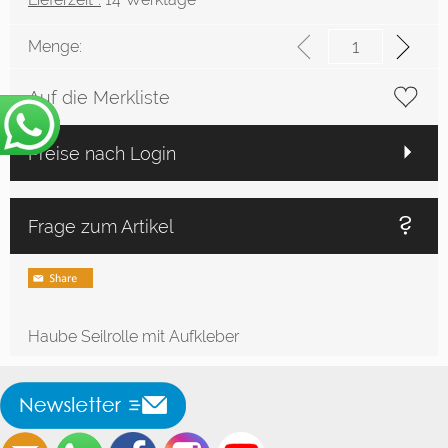
Menge:
Auf die Merkliste
Preise nach Login
Frage zum Artikel
Haube Seilrolle mit Aufkleber