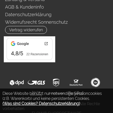
AGB & Kundeninfo
Datenschutzerklärung
Widerrufsrecht Sonnenschutz
Vertrag widerrufen
Diese Website benutzt nur notwendige Sessioncookies
(z.B. Warenkorb) und keine persistenten Cookies.
(Was sind Cookies? Datenschutzerklärung)
.
Copyright © 2026 by Ing. Jürgen Auderer. Alle Rechte
vorbehalten.