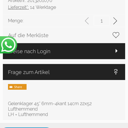
Artikelnr.: 2013201070
Lieferzeit*:
14 Werktage
Menge:
Auf die Merkliste
Preise nach Login
Frage zum Artikel
Gelenklager 45° 6mm-4kant 14cm 22x52
Lufthemmend
LH = Lufthemmend