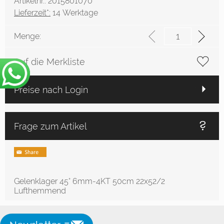
Artikelnr.: 2015801070
Lieferzeit*:
14 Werktage
Menge:
Auf die Merkliste
Preise nach Login
Frage zum Artikel
Gelenklager 45° 6mm-4KT 50cm 22x52/2
Lufthemmend