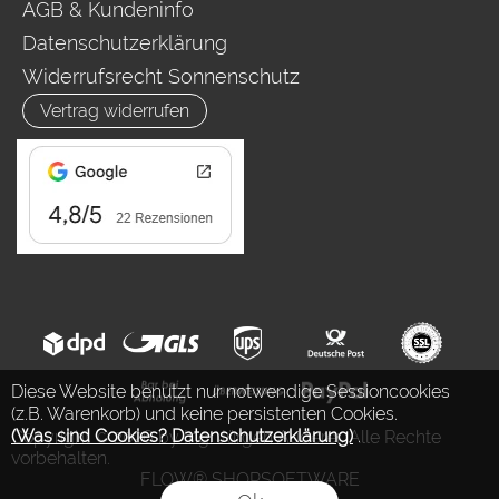
AGB & Kundeninfo
Datenschutzerklärung
Widerrufsrecht Sonnenschutz
Vertrag widerrufen
Diese Website benutzt nur notwendige Sessioncookies
(z.B. Warenkorb) und keine persistenten Cookies.
(Was sind Cookies? Datenschutzerklärung)
.
Copyright © 2026 by Ing. Jürgen Auderer. Alle Rechte
vorbehalten.
FLOW® SHOPSOFTWARE