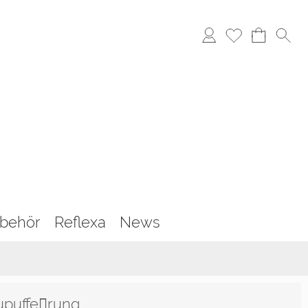
behör
Reflexa
News
upuffe￾rung