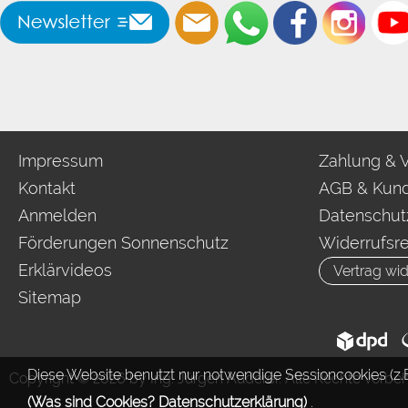
Impressum
Zahlung & 
Kontakt
AGB & Kund
Anmelden
Datenschut
Förderungen Sonnenschutz
Widerrufsr
Erklärvideos
Vertrag wid
Sitemap
Diese Website benutzt nur notwendige Sessioncookies (z.B
Copyright © 2026 by Ing. Jürgen Auderer. Alle Rechte vorbeh
(Was sind Cookies? Datenschutzerklärung)
.