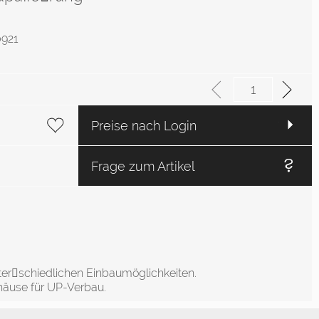
0921
Preise nach Login
Frage zum Artikel
unter￾schiedlichen Einbaumöglichkeiten.
äuse für UP-Verbau.