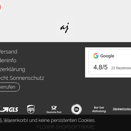
Versand
eninfo
zerklärung
echt Sonnenschutz
errufen
. Warenkorb) und keine persistenten Cookies.
alten.
FLOW® SHOPSOFTWARE