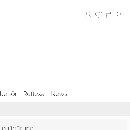
behör
Reflexa
News
upuffe￾rung