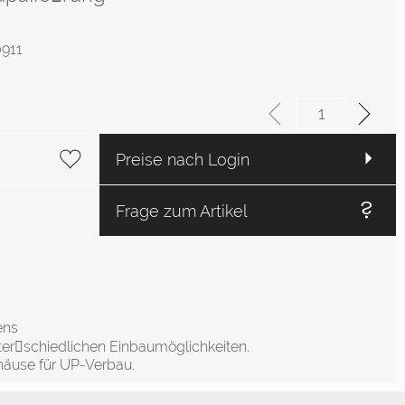
0911
Preise nach Login
Frage zum Artikel
ens
unter￾schiedlichen Einbaumöglichkeiten.
äuse für UP-Verbau.