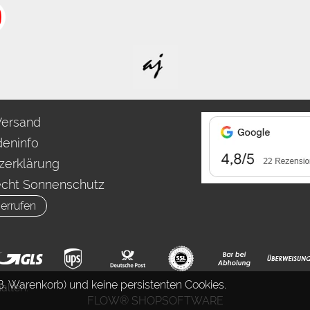
Versand
eninfo
zerklärung
echt Sonnenschutz
errufen
. Warenkorb) und keine persistenten Cookies.
alten.
FLOW® SHOPSOFTWARE