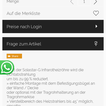
Menge:
Auf die Merkliste
Preise nach Login
Frage zum Artikel
» Mit der Solastar-G Infrarotheizröhre wird die
Lichtabstrahlung
um bis zu 99 % reduziert.
» einfache Montage mit dem Befestigungsbügel an
der Wand / Decke
oder optional mit der Tragrohrhalterung an der
Tragrohrmarkise
» Verstellbereich des Heizstrahlers bis 45° möglich,
einseitig