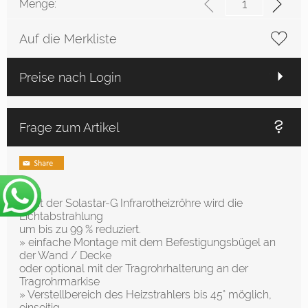
Menge:
Auf die Merkliste
Preise nach Login
Frage zum Artikel
» Mit der Solastar-G Infrarotheizröhre wird die
Lichtabstrahlung
um bis zu 99 % reduziert.
» einfache Montage mit dem Befestigungsbügel an
der Wand / Decke
oder optional mit der Tragrohrhalterung an der
Tragrohrmarkise
» Verstellbereich des Heizstrahlers bis 45° möglich,
einseitig