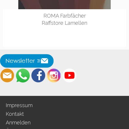
ROMA Farbfächer
Raffstore Lamellen
Impressum
Kontakt
Anmelden