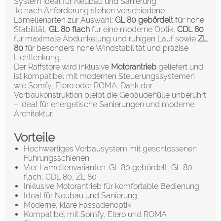
System ideal für Neubau und Sanierung.
Je nach Anforderung stehen verschiedene
Lamellenarten zur Auswahl:
GL 80 gebördelt
für hohe
Stabilität,
GL 80 flach
für eine moderne Optik,
CDL 80
für maximale Abdunkelung und ruhigen Lauf sowie
ZL
80
für besonders hohe Windstabilität und präzise
Lichtlenkung.
Der Raffstore wird inklusive
Motorantrieb
geliefert und
ist kompatibel mit modernen Steuerungssystemen
wie Somfy, Elero oder ROMA. Dank der
Vorbaukonstruktion bleibt die Gebäudehülle unberührt
– ideal für energetische Sanierungen und moderne
Architektur.
Vorteile
Hochwertiges Vorbausystem mit geschlossenen
Führungsschienen
Vier Lamellenvarianten: GL 80 gebördelt, GL 80
flach, CDL 80, ZL 80
Inklusive Motorantrieb für komfortable Bedienung
Ideal für Neubau und Sanierung
Moderne, klare Fassadenoptik
Kompatibel mit Somfy, Elero und ROMA