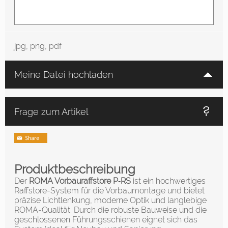
jpg, png, pdf
Meine Datei hochladen
Frage zum Artikel
Produktbeschreibung
Der
ROMA Vorbauraffstore P‑RS
ist ein hochwertiges
Raffstore-System für die Vorbaumontage und bietet
präzise Lichtlenkung, moderne Optik und langlebige
ROMA-Qualität. Durch die robuste Bauweise und die
geschlossenen Führungsschienen eignet sich das