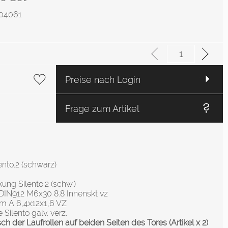
1004061
Preise nach Login
Frage zum Artikel
ento.2 (schwarz)
ung Silento.2 (schw.)
DIN912 M6x30 8.8 Innenskt vz
m A 6,4x12x1,6 VZ
 Silento galv. verz.
 der Laufrollen auf beiden Seiten des Tores (Artikel x 2)