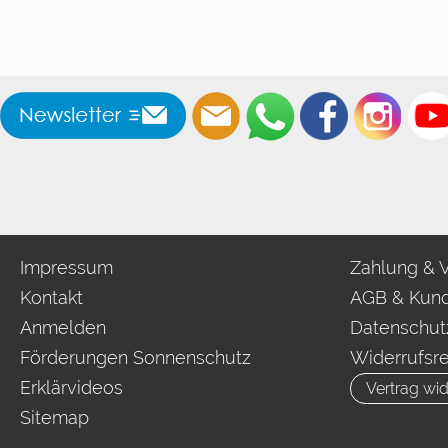
Impressum
Zahlung & 
Kontakt
AGB & Kund
Anmelden
Datenschut
Förderungen Sonnenschutz
Widerrufsr
Erklärvideos
Vertrag wid
Sitemap