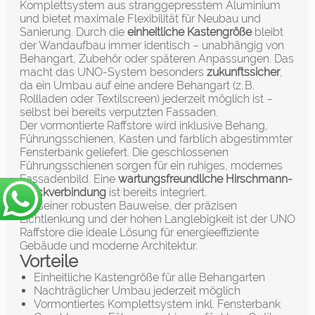
Komplettsystem aus stranggepresstem Aluminium
und bietet maximale Flexibilität für Neubau und
Sanierung. Durch die
einheitliche Kastengröße
bleibt
der Wandaufbau immer identisch – unabhängig von
Behangart, Zubehör oder späteren Anpassungen. Das
macht das UNO-System besonders
zukunftssicher
,
da ein Umbau auf eine andere Behangart (z. B.
Rollladen oder Textilscreen) jederzeit möglich ist –
selbst bei bereits verputzten Fassaden.
Der vormontierte Raffstore wird inklusive Behang,
Führungsschienen, Kasten und farblich abgestimmter
Fensterbank geliefert. Die geschlossenen
Führungsschienen sorgen für ein ruhiges, modernes
Fassadenbild. Eine
wartungsfreundliche Hirschmann-
Steckverbindung
ist bereits integriert.
Mit seiner robusten Bauweise, der präzisen
Lichtlenkung und der hohen Langlebigkeit ist der UNO
Raffstore die ideale Lösung für energieeffiziente
Gebäude und moderne Architektur.
Vorteile
Einheitliche Kastengröße für alle Behangarten
Nachträglicher Umbau jederzeit möglich
Vormontiertes Komplettsystem inkl. Fensterbank